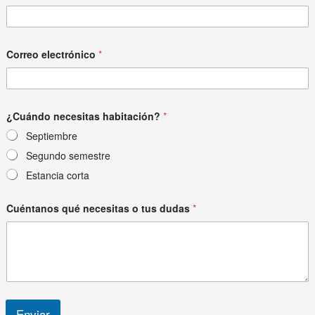
m
b
r
e
C
Correo electrónico
*
u
é
n
t
a
¿Cuándo necesitas habitación?
*
n
Septiembre
o
s
Segundo semestre
t
u
Estancia corta
s
Cuéntanos qué necesitas o tus dudas
*
Enviar