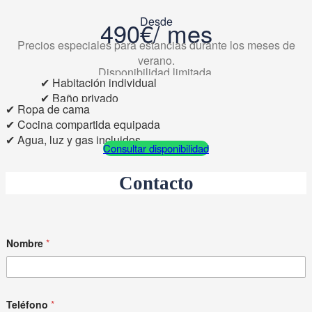
Desde
490€/ mes
Precios especiales para estancias durante los meses de
verano.
Disponibilidad limitada.
✔ Habitación individual
El precio incluye:
✔ Baño privado
✔ Ropa de cama
✔ WiFi de alta velocidad
✔ Cocina compartida equipada
✔ Limpieza semanal
✔ Agua, luz y gas incluidos
Consultar disponibilidad
Contacto
Nombre
*
N
Teléfono
*
o